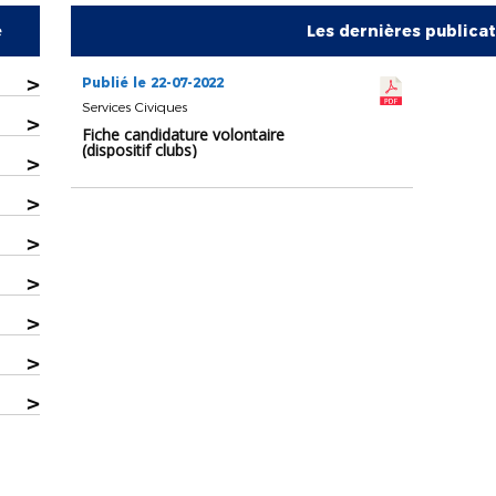
e
Les dernières publica
>
Publié le 22-07-2022
Services Civiques
>
Fiche candidature volontaire
(dispositif clubs)
>
>
>
>
>
>
>