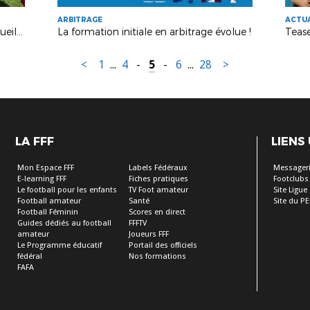
ARBITRAGE
ACTU
Le Groupement des 3 Provinces accueille Jean II Makoun
La formation initiale en arbitrage évolue !
<
1
...
4
-
5
-
6
...
28
>
LA FFF
LIENS
Mon Espace FFF
Labels Fédéraux
Messagerie
E-learning FFF
Fiches pratiques
Footclubs
Le football pour les enfants
TV Foot amateur
Site Ligue
Football amateur
Santé
Site du PE
Football Féminin
Scores en direct
Guides dédiés au football
FFFTV
amateur
Joueurs FFF
Le Programme éducatif
Portail des officiels
fédéral
Nos formations
FAFA