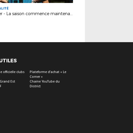
ALITÉ
Teaser - La saison commence maintenant !
 UTILES
 officielle clubs
Plateforme d’achat « Le
Corner »
 Grand Est
Chaine YouTube du
F
District