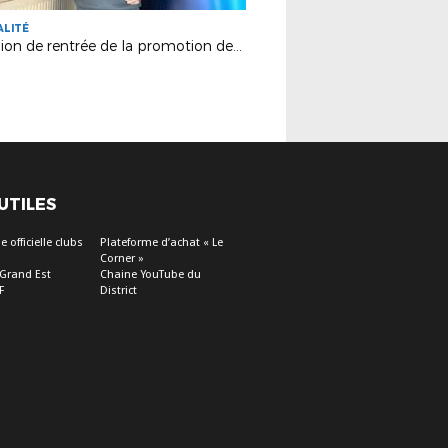
ALITÉ
Réunion de rentrée de la promotion des Services Civiques 2025/2026 !
 UTILES
 officielle clubs
Plateforme d’achat « Le
Corner »
 Grand Est
Chaine YouTube du
F
District