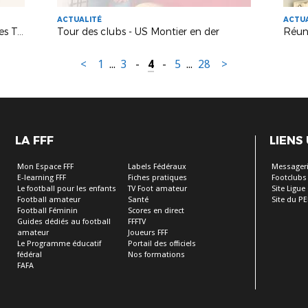
ACTUALITÉ
ACTU
Tour des clubs - étape à l'Entente des Trois Chateaux
Tour des clubs - US Montier en der
<
1
...
3
-
4
-
5
...
28
>
LA FFF
LIENS
Mon Espace FFF
Labels Fédéraux
Messagerie
E-learning FFF
Fiches pratiques
Footclubs
Le football pour les enfants
TV Foot amateur
Site Ligue
Football amateur
Santé
Site du PE
Football Féminin
Scores en direct
Guides dédiés au football
FFFTV
amateur
Joueurs FFF
Le Programme éducatif
Portail des officiels
fédéral
Nos formations
FAFA