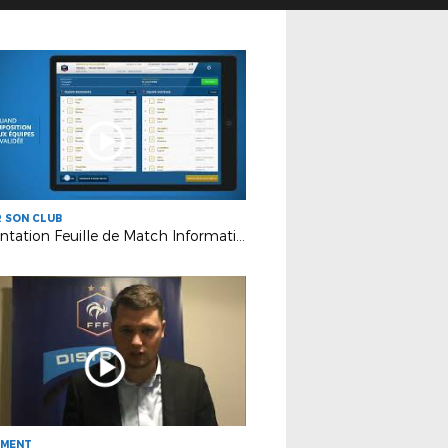
 SON CLUB
Présentation Feuille de Match Informatisée (FMI)
EMENT