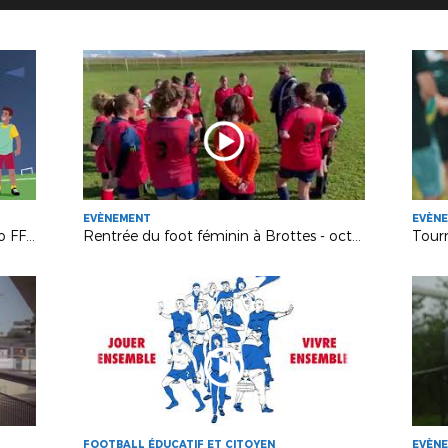
EVÈNEMENT
EVÈN
Présentation du Football Loisir (vidéo FFF)
Rentrée du foot féminin à Brottes - octobre 2021
FOOTBALL ÉDUCATIF ET CITOYEN
EVÈN