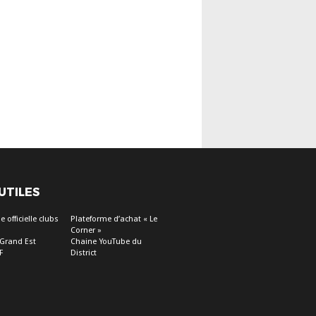
 UTILES
 officielle clubs
Plateforme d’achat « Le
Corner »
 Grand Est
Chaine YouTube du
F
District