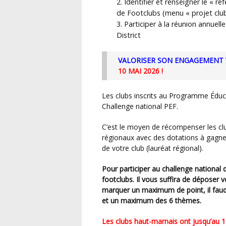
Identifier et renseigner le « r
de Footclubs (menu « projet club
Participer à la réunion annuel
District
VALORISER SON ENGAGEMENT 
10 MAI 2026 !
Les clubs inscrits au Programme Éducatif Fédéral sont vivement encouragés à participer au
Challenge national PEF.
C’est le moyen de récompenser les clubs actifs, par l’intermédiaire de jurys départementaux et
régionaux avec des dotations à gagner
de votre club (lauréat régional).
Pour participer au challenge national du PEF, rendez-vous sur le « projet éducatif » sur
footclubs. Il vous suffira de déposer 
marquer un maximum de point, il faud
et un maximum des 6 thèmes.
Les clubs haut-marnais ont jusqu’au 10 mai 2026 pour remonter leurs actions via footclubs