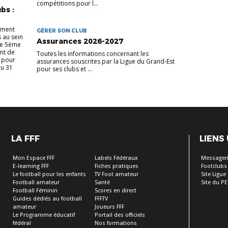
compétitions pour l...
bs :
ement
GÉRER SON CLUB
s au sein
Assurances 2026-2027
ne 5ème
ent de
Toutes les informations concernant les
s pour
assurances souscrites par la Ligue du Grand-Est
au 31
pour ses clubs et ...
LA FFF
LIENS
Mon Espace FFF
Labels Fédéraux
Messagerie
E-learning FFF
Fiches pratiques
Footclubs
Le football pour les enfants
TV Foot amateur
Site Ligue
Football amateur
Santé
Site du PE
Football Féminin
Scores en direct
Guides dédiés au football
FFFTV
amateur
Joueurs FFF
Le Programme éducatif
Portail des officiels
fédéral
Nos formations