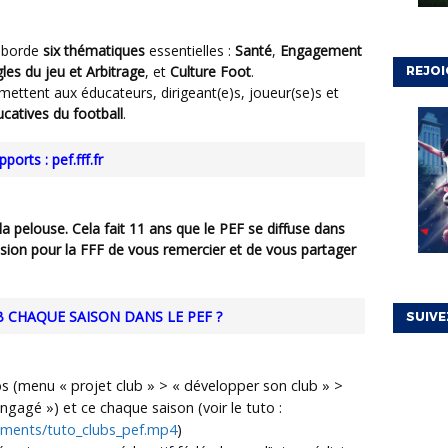
 aborde
six thématiques
essentielles :
Santé
,
Engagement
les du jeu et Arbitrage
, et
Culture Foot
.
REJOI
mettent aux éducateurs, dirigeant(e)s, joueur(se)s et
ucatives du football
.
upports :
pef.fff.fr
casion pour la FFF de vous remercier et de vous partager
CHAQUE SAISON DANS LE PEF ?
SUIVE
s (menu « projet club » > « développer son club » >
engagé ») et ce chaque saison (voir le tuto :
cuments/tuto_clubs_pef.mp4
)