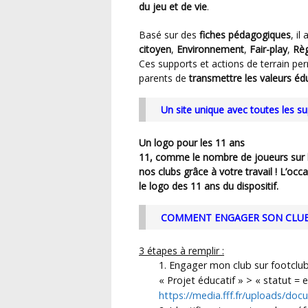
du jeu et de vie
.
Basé sur des
fiches pédagogiques
, il
citoyen
,
Environnement
,
Fair-play
,
Règ
Ces supports et actions de terrain per
parents de
transmettre les valeurs éd
Un site unique avec toutes les s
Un logo pour les 11 ans
11, comme le nombre de joueurs sur la pelouse. Cela fait 11 ans que le PEF se diffuse dans
nos clubs grâce à votre travail ! L’oc
le logo des 11 ans du dispositif.
COMMENT ENGAGER SON CLUB 
3 étapes à remplir :
Engager mon club sur footclub
« Projet éducatif » > « statut = 
https://media.fff.fr/uploads/do