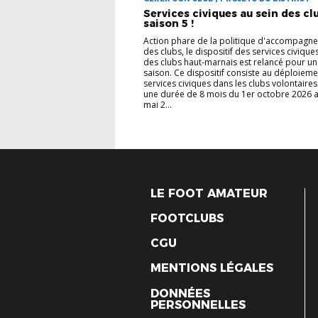
Services civiques au sein des clu
saison 5 !
Action phare de la politique d'accompagn
des clubs, le dispositif des services civique
des clubs haut-marnais est relancé pour u
saison. Ce dispositif consiste au déploiem
services civiques dans les clubs volontaire
une durée de 8 mois du 1er octobre 2026 
mai 2...
LE FOOT AMATEUR
FOOTCLUBS
CGU
MENTIONS LÉGALES
DONNÉES
PERSONNELLES