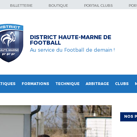
BILLETTERIE
BOUTIQUE
PORTAIL CLUBS
PORT
DISTRICT HAUTE-MARNE DE
FOOTBALL
Au service du Football de demain !
TIQUES
FORMATIONS
TECHNIQUE
ARBITRAGE
CLUBS
NOS P