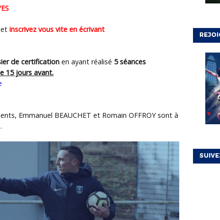
YES
 et
inscrivez vous vite en écrivant
REJOI
er de certification
en ayant réalisé
5 séances
ée 15 jours avant.
e
nements, Emmanuel BEAUCHET et Romain OFFROY sont à
.
SUIVE