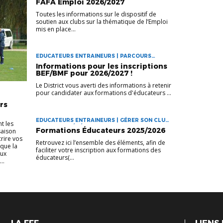
FAFA Emploi 2026/2027
Toutes les informations sur le dispositif de
soutien aux clubs sur la thématique de l’Emploi
mis en place...
EDUCATEURS ENTRAINEURS | PARCOURS
PROFESSIONNEL
Informations pour les inscriptions
BEF/BMF pour 2026/2027 !
Le District vous averti des informations à retenir
pour candidater aux formations d'éducateurs ...
rs
EDUCATEURS ENTRAINEURS | GÉRER SON CLUB |
t les
PARCOURS BÉNÉVOLE
Formations Éducateurs 2025/2026
saison
rire vos
Retrouvez ici l’ensemble des éléments, afin de
 que la
faciliter votre inscription aux formations des
eux
éducateurs(...
..